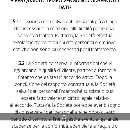
5 PER QUANTO TEMPO VENGONO CONSERVATI I
DATI?
5.1
La Società non salva i dati personali più a lungo
del necessario in relazione alle finalità per le quali
sono stati trattati. Pertanto, la Società effettua
regolarmente controlli sui dati personali e rimuove i
dati che non sono più necessari per il trattamento.
5.2
La Società conserva le informazioni che vi
riguardano in qualità di cliente, partner o fornitore
fintanto che esiste un accordo attivo. Dopo la
conclusione del rapporto contrattuale, la Società
salva i dati personali fintantoché sussiste o può
essere fatto valere un diritto legale relativo
all'accordo. Tuttavia, la Società potrebbe aver bisogno
di conservare i dati personali anche dopo questo
periodo di tempo, al fine di gestire eventuali garanzie,
Best Rate guaranteed
scadenze per la conformità, adempiere ai requisiti di