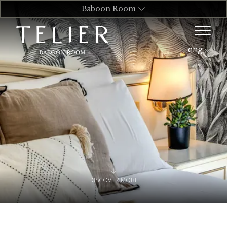
Baboon Room
eng
DISCOVER MORE