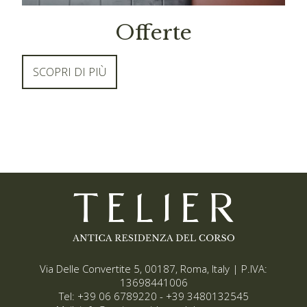
Offerte
SCOPRI DI PIÙ
Via Delle Convertite 5, 00187, Roma, Italy | P.IVA:
13698441006
Tel:
+39 06 6789220
-
+39 3480132545