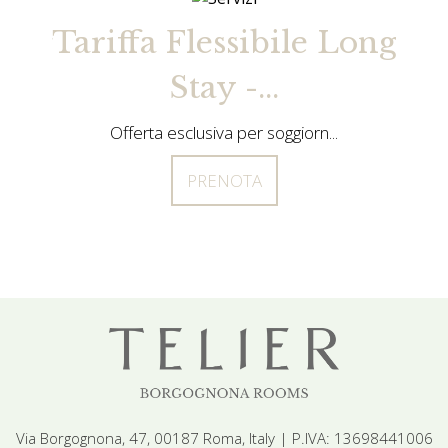
riffa Flessibile Long
Tariffa F
Stay -...
S
Offerta esclusiva per soggiorn...
Offerta esc
PRENOTA
Via Borgognona, 47, 00187 Roma, Italy | P.IVA: 13698441006