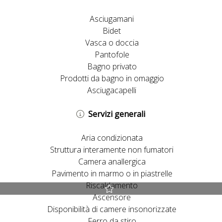
Asciugamani
Bidet
Vasca o doccia
Pantofole
Bagno privato
Prodotti da bagno in omaggio
Asciugacapelli
Servizi generali
Aria condizionata
Struttura interamente non fumatori
Camera anallergica
Pavimento in marmo o in piastrelle
Riscaldamento
Ascensore
Miglior prezzo garantito
Disponibilità di camere insonorizzate
Early Check-in e Late Check-out previa disponibilità
Ferro da stiro