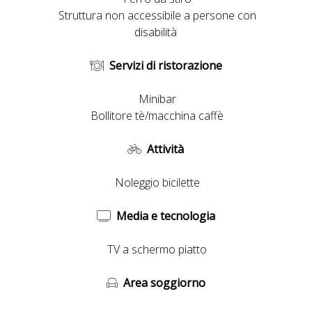
Upgrade gratuito della camera previa disponibilità
Struttura non accessibile a persone con
disabilità
La politica di cancellazione più vantaggiosa del Web
Servizi di ristorazione
Minibar
Bollitore tè/macchina caffè
Attività
Noleggio bicilette
Media e tecnologia
TV a schermo piatto
Area soggiorno