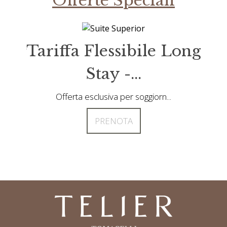
Offerte Speciali
sibile Long
Tariffa Flessibile 
...
Stay -...
er soggiorn...
Offerta esclusiva per soggiorn...
TA
PRENOTA