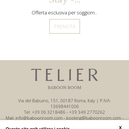
Offerta esclusiva per soggiorn...
PRENOTA
Via del Babuino, 151, 00187 Roma, Italy | P.IVA:
13698441006
Tel:
+39 06 3218486
-
+39 349 2770262
Mail:
info@baboonroom.com
-
booking@baboonroom.com
-
amministrazione@baboonroom.com
X
Questo sito web utilizza i cookie