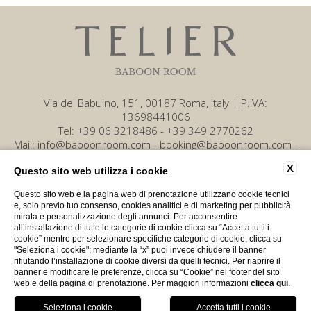
Via del Babuino, 151, 00187 Roma, Italy | P.IVA:
13698441006
Tel:
+39 06 3218486
-
+39 349 2770262
Mail:
info@baboonroom.com
-
booking@baboonroom.com
-
amministrazione@baboonroom.com
X
Questo sito web utilizza i cookie
Questo sito web e la pagina web di prenotazione utilizzano cookie tecnici
e, solo previo tuo consenso, cookies analitici e di marketing per pubblicità
Contatti
Privacy
Cookie
Dati societari
mirata e personalizzazione degli annunci. Per acconsentire
Green Policy
Accessibilità
all’installazione di tutte le categorie di cookie clicca su “Accetta tutti i
cookie” mentre per selezionare specifiche categorie di cookie, clicca su
"Seleziona i cookie"; mediante la “x” puoi invece chiudere il banner
rifiutando l’installazione di cookie diversi da quelli tecnici. Per riaprire il
WEBSITE BY BLASTNESS
banner e modificare le preferenze, clicca su “Cookie” nel footer del sito
web e della pagina di prenotazione. Per maggiori informazioni
clicca qui
.