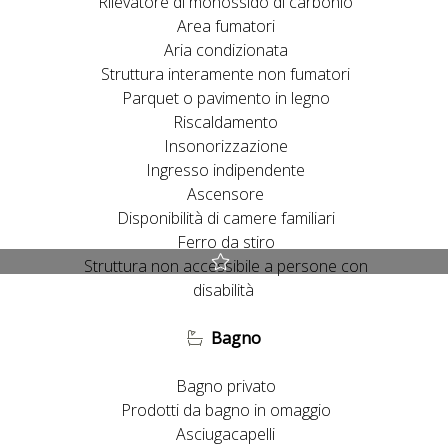
Rilevatore di monossido di carbonio
Area fumatori
Aria condizionata
Struttura interamente non fumatori
Parquet o pavimento in legno
Riscaldamento
Insonorizzazione
Ingresso indipendente
Ascensore
Disponibilità di camere familiari
Ferro da stiro
Struttura non accessibile a persone con
Miglior prezzo garantito
disabilità
Early Check-in e Late Check-out previa disponibilità
Bagno
Upgrade gratuito della camera previa disponibilità
La politica di cancellazione più vantaggiosa del Web
Bagno privato
Prodotti da bagno in omaggio
Asciugacapelli