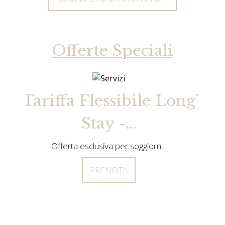
Offerte Speciali
Flessibile Long
Tariffa Flessib
tay -...
Stay -...
clusiva per soggiorn...
Offerta esclusiva per sog
PRENOTA
PRENOTA